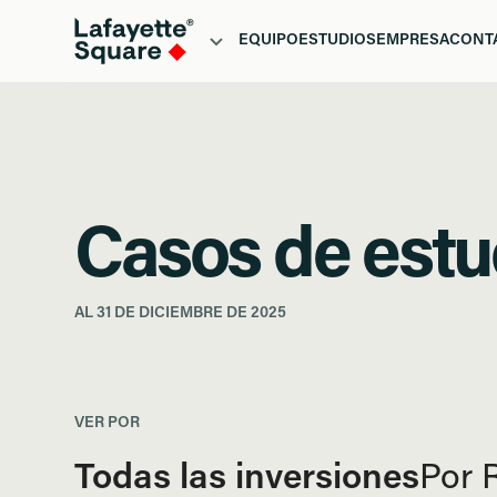
EQUIPO
ESTUDIOS
EMPRESA
CONT
QUIÉN
DE CASO
HO
EQUIPO
ESTUDIOS
EMPRESA
CONT
ACERCA
DE
Casos de estu
AL 31 DE DICIEMBRE DE 2025
VER POR
Todas las inversiones
Por 