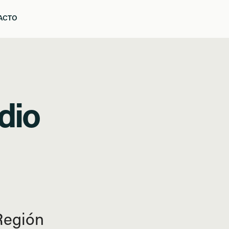
ACTO
LA
ACTO
dio
Región